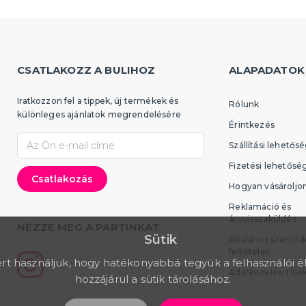
CSATLAKOZZ A BULIHOZ
ALAPADATOK
Iratkozzon fel a tippek, új termékek és
Rólunk
különleges ajánlatok megrendelésére
Érintkezés
Szállítási lehetős
Fizetési lehetősé
Hogyan vásároljo
Reklamáció és
áruvisszaküldés
NÉZZE MEG A PARTINKAT
Sütik
Általános szerződ
feltételek
rt használjuk, hogy hatékonyabbá tegyük a felhasználói é
Adatkezelési tájé
hozzájárul a sütik tárolásához.