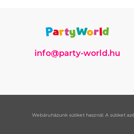
info@party-world.hu
Webáruházunk sütiket használ. A sütiket azé