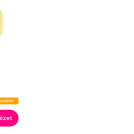
észleten
ézet