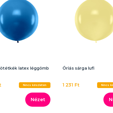
sötétkék latex léggömb
Óriás sárga lufi
t
1 231 Ft
Nincs készleten
Nincs k
Nézet
N