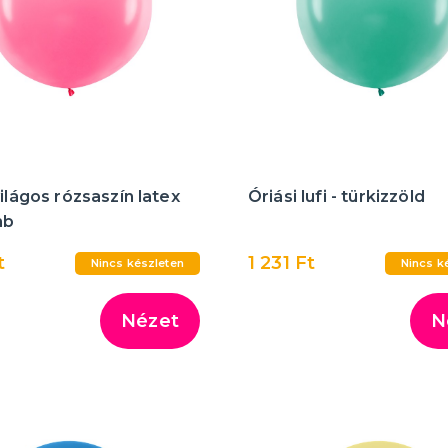
világos rózsaszín latex
Óriási lufi - türkizzöld
mb
t
1 231 Ft
Nincs készleten
Nincs k
Nézet
N