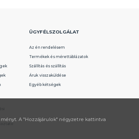
ÜGYFÉLSZOLGÁLAT
Az én rendelésem
Termékek és mérettáblázatok
égek
Szállítás és szállítás
gek
Áruk visszaküldése
n
Egyéb kétségek
ési
lményt. A "Hozzájárulok" négyzetre kattintva
koztató