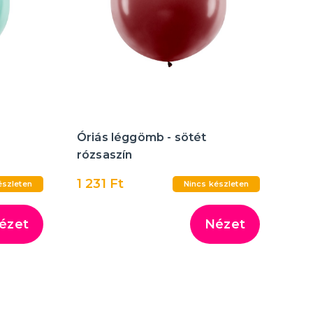
Óriás léggömb - sötét
rózsaszín
1 231 Ft
észleten
Nincs készleten
ézet
Nézet