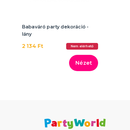
Babaváró party dekoráció -
lány
2 134 Ft
Nem elérhető
Nézet