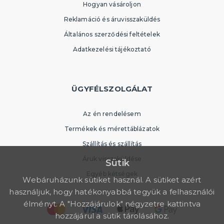
Hogyan vásároljon
Reklamáció és áruvisszaküldés
Általános szerződési feltételek
Adatkezelési tájékoztató
ÜGYFÉLSZOLGÁLAT
Az én rendelésem
Termékek és mérettáblázatok
Szállítás és szállítás
Áruk visszaküldése
Sütik
Egyéb kétségek
Webáruházunk sütiket használ. A sütiket azért
használjuk, hogy hatékonyabbá tegyük a felhasználói
élményt. A "Hozzájárulok" négyzetre kattintva
hozzájárul a sütik tárolásához.