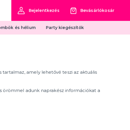
Bejelentkezés
Bevásárlókosár
mbök és hélium
Party kiegészítők
Dekoráció, díszítés és étkezés
Dekoráció és belsőépítészet
Terítés és díszítés
s tartalmaz, amely lehetővé teszi az aktuális
ECO termékek
több kategória
Fából készült termékek
Egyéb dekorációk
, és örömmel adunk naprakész információkat a
s
Mit találhat még nálunk?
Vasalható transzferek
Viccelemek
Társasjátékok