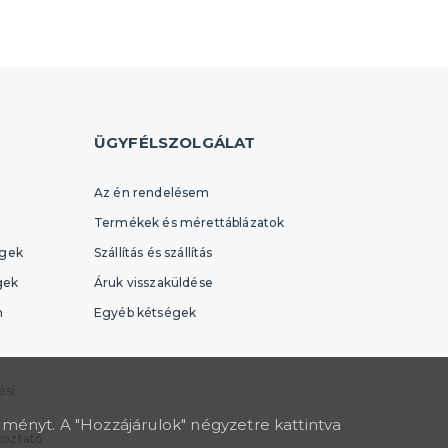
több kategória
Felfújható
Varázstrükkök
Vicces feliratok és WC-ülőkék
ÜGYFÉLSZOLGÁLAT
Az én rendelésem
Termékek és mérettáblázatok
égek
Szállítás és szállítás
gek
Áruk visszaküldése
n
Egyéb kétségek
ési
lményt. A "Hozzájárulok" négyzetre kattintva
koztató