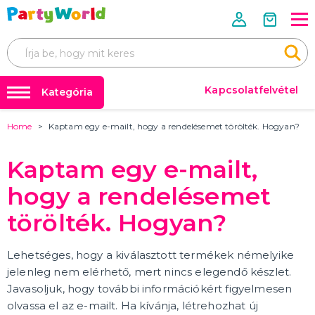
Kapcsolatfelvétel
Kategória
Home
Kaptam egy e-mailt, hogy a rendelésemet törölték. Hogyan?
Mérettáblázatok 📏📐
FARSANGI JELMEZEK
Úgy tervezték
Farsangi jelmezek
Kaptam egy e-mailt,
Jelmezek rendezvényenként
Farsangi kiegészítők
Jelmezek téma szerint
hogy a rendelésemet
Film- és mesefigurák, szuperhősök jelmezei
Az évtized jelmezei
Állatjelmezek és állati kabalák
Ijesztő jelmezek
Jelmezek szakma szerint
Erotikus fehérneműk és jelmezek
TÖBB KATEGÓRIA
Parókák
törölték. Hogyan?
Léggömbök és hélium
FARSANGI KIEGÉSZÍTŐK
Party kiegészítők
Kiegészítők rendezvényenként
Lehetséges, hogy a kiválasztott termékek némelyike
Kiegészítők téma szerint
🎭 Egész évben ünnepelünk
jelenleg nem elérhető, mert nincs elegendő készlet.
Parókák
Javasoljuk, hogy további információkért figyelmesen
Kontaktlencsék és szempillák
Smink
Arcmaszkok és bőrradírok
Harisnya és harisnya
Koronák és fejpántok
Kalapok
Szárnyak
Party szemüveg
Boa
Kesztyű
Csokornyakkendő, nyakkendő, harisnyatartó
Bilincs
Pálcák és jogarok
Gumiabroncsok
Ékszerek
Sálak
Jelmezkiegészítő készletek
Szoknyák
Orr, bajusz és szakáll
Fegyverek, páncélok és sisakok
Erotikus kiegészítők
Egyéb farsangi kiegészítők
TÖBB KATEGÓRIA
olvassa el az e-mailt. Ha kívánja, létrehozhat új